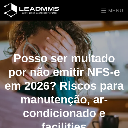
MENU
Posso ser multado
por não emitir NFS-e
em 2026? Riscos para
manutenção, ar-
condicionado e
facilities